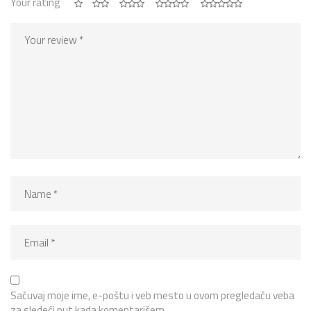
Your rating
Sačuvaj moje ime, e-poštu i veb mesto u ovom pregledaču veba
za sledeći put kada komentarišem.