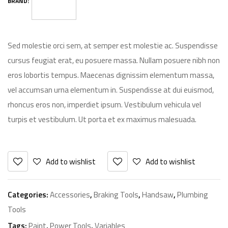
BRAND:
Sed molestie orci sem, at semper est molestie ac. Suspendisse
cursus feugiat erat, eu posuere massa. Nullam posuere nibh non
eros lobortis tempus. Maecenas dignissim elementum massa,
vel accumsan urna elementum in. Suspendisse at dui euismod,
rhoncus eros non, imperdiet ipsum. Vestibulum vehicula vel
turpis et vestibulum. Ut porta et ex maximus malesuada.
Add to wishlist
Add to wishlist
Categories:
Accessories
,
Braking Tools
,
Handsaw
,
Plumbing
Tools
Tags:
Paint
,
Power Tools
,
Variables