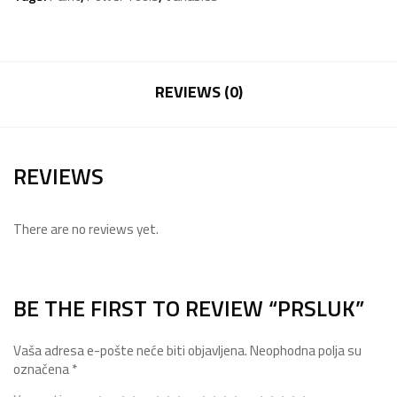
REVIEWS (0)
REVIEWS
There are no reviews yet.
BE THE FIRST TO REVIEW “PRSLUK”
Vaša adresa e-pošte neće biti objavljena.
Neophodna polja su
označena
*